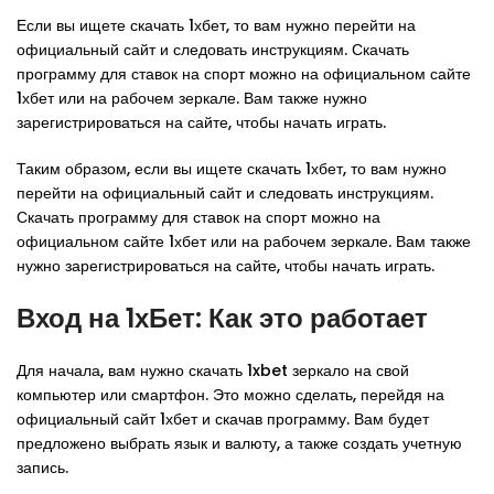
Если вы ищете скачать 1хбет, то вам нужно перейти на
официальный сайт и следовать инструкциям. Скачать
программу для ставок на спорт можно на официальном сайте
1хбет или на рабочем зеркале. Вам также нужно
зарегистрироваться на сайте, чтобы начать играть.
Таким образом, если вы ищете скачать 1хбет, то вам нужно
перейти на официальный сайт и следовать инструкциям.
Скачать программу для ставок на спорт можно на
официальном сайте 1хбет или на рабочем зеркале. Вам также
нужно зарегистрироваться на сайте, чтобы начать играть.
Вход на 1хБет: Как это работает
Для начала, вам нужно скачать 1xbet зеркало на свой
компьютер или смартфон. Это можно сделать, перейдя на
официальный сайт 1хбет и скачав программу. Вам будет
предложено выбрать язык и валюту, а также создать учетную
запись.