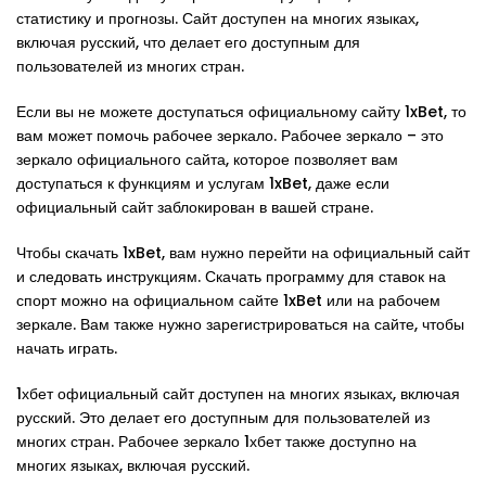
статистику и прогнозы. Сайт доступен на многих языках,
включая русский, что делает его доступным для
пользователей из многих стран.
Если вы не можете доступаться официальному сайту 1xBet, то
вам может помочь рабочее зеркало. Рабочее зеркало – это
зеркало официального сайта, которое позволяет вам
доступаться к функциям и услугам 1xBet, даже если
официальный сайт заблокирован в вашей стране.
Чтобы скачать 1xBet, вам нужно перейти на официальный сайт
и следовать инструкциям. Скачать программу для ставок на
спорт можно на официальном сайте 1xBet или на рабочем
зеркале. Вам также нужно зарегистрироваться на сайте, чтобы
начать играть.
1хбет официальный сайт доступен на многих языках, включая
русский. Это делает его доступным для пользователей из
многих стран. Рабочее зеркало 1хбет также доступно на
многих языках, включая русский.