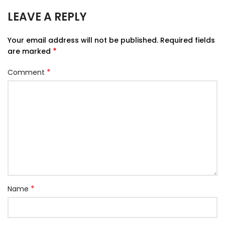
LEAVE A REPLY
Your email address will not be published.
Required fields
*
are marked
*
Comment
*
Name