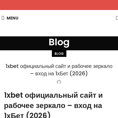
MENU
Blog
BLOG
1xbet официальный сайт и рабочее зеркало
– вход на 1хБет (2026)
1xbet официальный сайт и
рабочее зеркало – вход на
1хБет (2026)