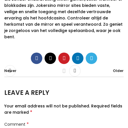
blokkades zijn. Jokersino mirror sites bieden vaste,
veilige en snelle toegang met dezelfde vertrouwde
ervaring als het hoofdcasino. Controleer altijd de
herkomst van de mirror en speel verantwoord. Zo geniet
je zorgeloos van het volledige spelaanbod, waar je ook
bent.
Newer
Older
LEAVE A REPLY
Your email address will not be published.
Required fields
*
are marked
*
Comment