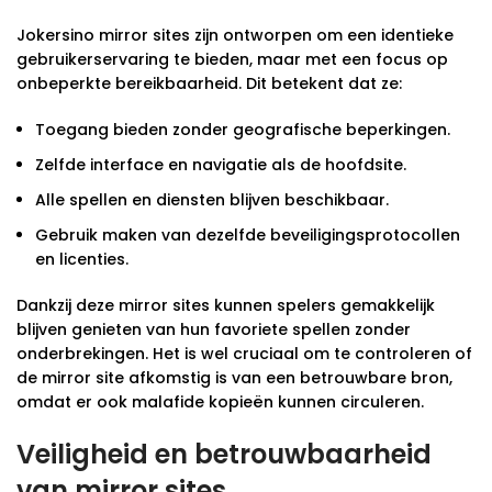
Jokersino mirror sites zijn ontworpen om een identieke
gebruikerservaring te bieden, maar met een focus op
onbeperkte bereikbaarheid. Dit betekent dat ze:
Toegang bieden zonder geografische beperkingen.
Zelfde interface en navigatie als de hoofdsite.
Alle spellen en diensten blijven beschikbaar.
Gebruik maken van dezelfde beveiligingsprotocollen
en licenties.
Dankzij deze mirror sites kunnen spelers gemakkelijk
blijven genieten van hun favoriete spellen zonder
onderbrekingen. Het is wel cruciaal om te controleren of
de mirror site afkomstig is van een betrouwbare bron,
omdat er ook malafide kopieën kunnen circuleren.
Veiligheid en betrouwbaarheid
van mirror sites