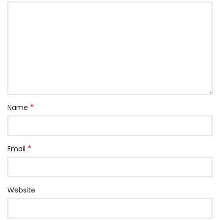
*
Name
*
Email
Website