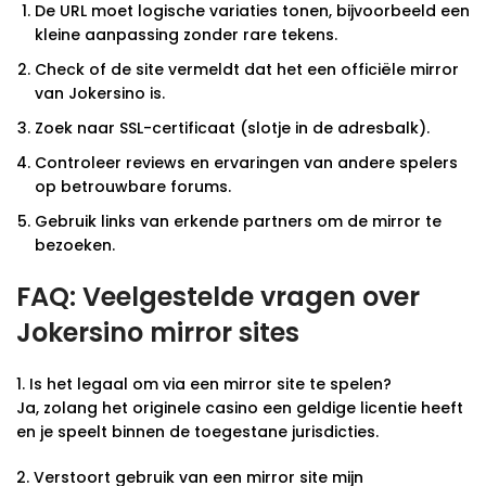
De URL moet logische variaties tonen, bijvoorbeeld een
kleine aanpassing zonder rare tekens.
Check of de site vermeldt dat het een officiële mirror
van Jokersino is.
Zoek naar SSL-certificaat (slotje in de adresbalk).
Controleer reviews en ervaringen van andere spelers
op betrouwbare forums.
Gebruik links van erkende partners om de mirror te
bezoeken.
FAQ: Veelgestelde vragen over
Jokersino mirror sites
1. Is het legaal om via een mirror site te spelen?
Ja, zolang het originele casino een geldige licentie heeft
en je speelt binnen de toegestane jurisdicties.
2. Verstoort gebruik van een mirror site mijn