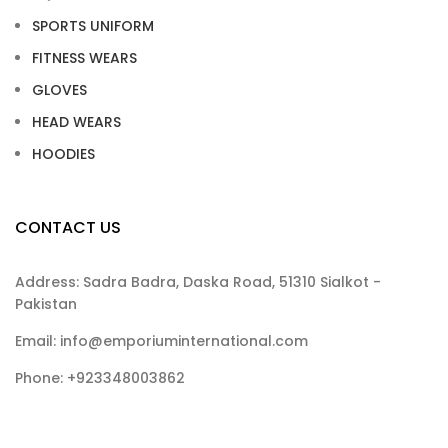
SPORTS UNIFORM
FITNESS WEARS
GLOVES
HEAD WEARS
HOODIES
CONTACT US
Address: Sadra Badra, Daska Road, 51310 Sialkot -
Pakistan
Email: info@emporiuminternational.com
Phone: +923348003862