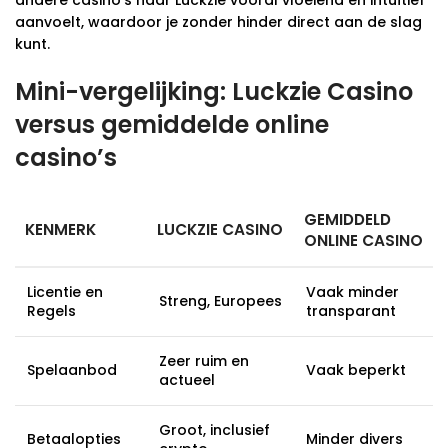
andere casino’s naar Luckzie vooral vloeiend en intuïtief
aanvoelt, waardoor je zonder hinder direct aan de slag
kunt.
Mini-vergelijking: Luckzie Casino
versus gemiddelde online
casino’s
GEMIDDELD
KENMERK
LUCKZIE CASINO
ONLINE CASINO
Licentie en
Vaak minder
Streng, Europees
Regels
transparant
Zeer ruim en
Spelaanbod
Vaak beperkt
actueel
Groot, inclusief
Betaalopties
Minder divers