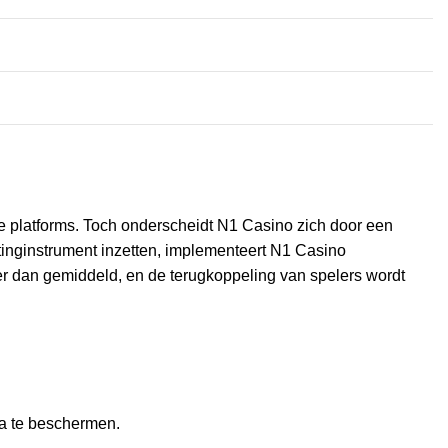
re platforms. Toch onderscheidt N1 Casino zich door een
etinginstrument inzetten, implementeert N1 Casino
er dan gemiddeld, en de terugkoppeling van spelers wordt
a te beschermen.