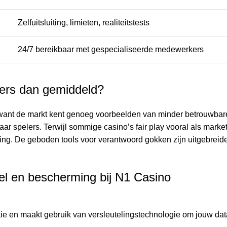
Zelfuitsluiting, limieten, realiteitstests
24/7 bereikbaar met gespecialiseerde medewerkers
ers dan gemiddeld?
jk, want de markt kent genoeg voorbeelden van minder betrouwba
ar spelers. Terwijl sommige casino’s fair play vooral als mark
ing. De geboden tools voor verantwoord gokken zijn uitgebreid
pel en bescherming bij N1 Casino
e en maakt gebruik van versleutelingstechnologie om jouw dat