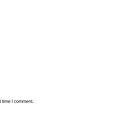
t time I comment.