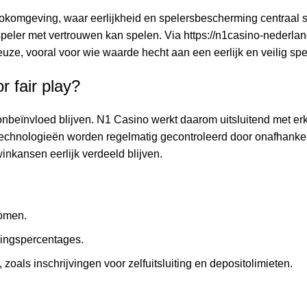
gokomgeving, waar eerlijkheid en spelersbescherming centraal 
 speler met vertrouwen kan spelen. Via
https://n1casino-nederla
ze, vooral voor wie waarde hecht aan een eerlijk en veilig spe
 fair play?
n onbeïnvloed blijven. N1 Casino werkt daarom uitsluitend met 
chnologieën worden regelmatig gecontroleerd door onafhankeli
inkansen eerlijk verdeeld blijven.
komen.
lingspercentages.
zoals inschrijvingen voor zelfuitsluiting en depositolimieten.