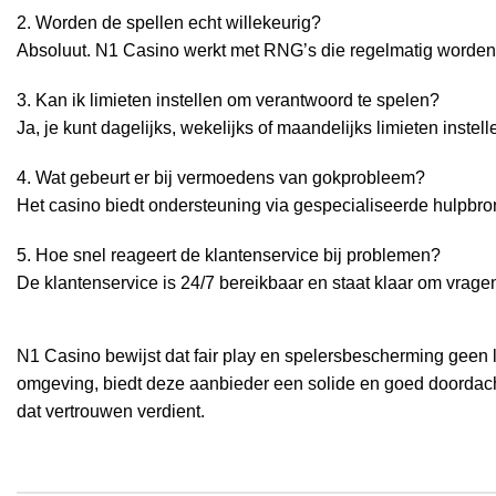
2. Worden de spellen echt willekeurig?
Absoluut. N1 Casino werkt met RNG’s die regelmatig worden g
3. Kan ik limieten instellen om verantwoord te spelen?
Ja, je kunt dagelijks, wekelijks of maandelijks limieten instelle
4. Wat gebeurt er bij vermoedens van gokprobleem?
Het casino biedt ondersteuning via gespecialiseerde hulpbronn
5. Hoe snel reageert de klantenservice bij problemen?
De klantenservice is 24/7 bereikbaar en staat klaar om vragen
N1 Casino bewijst dat fair play en spelersbescherming geen 
omgeving, biedt deze aanbieder een solide en goed doordacht
dat vertrouwen verdient.