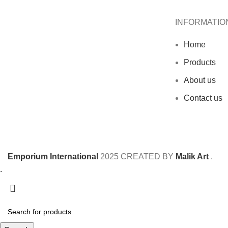
INFORMATIO
Home
Products
About us
Contact us
Emporium International
2025
CREATED BY
Malik Art
.
.