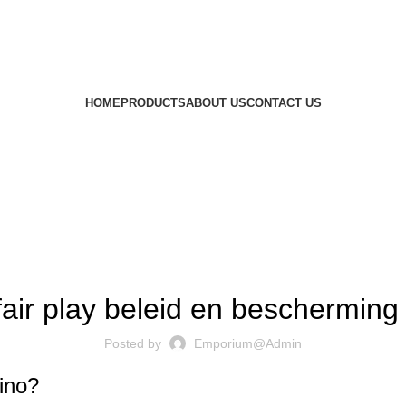
HOME
PRODUCTS
ABOUT US
CONTACT US
BLOG
air play beleid en bescherming
Posted by
Emporium@admin
sino?