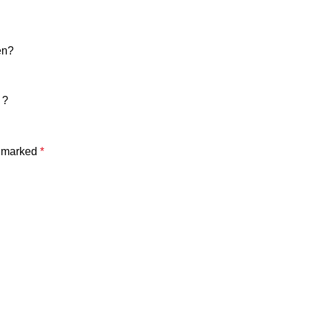
en?
 ?
e marked
*