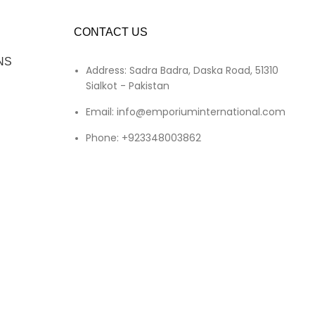
CONTACT US
NS
Address: Sadra Badra, Daska Road, 51310
Sialkot - Pakistan
Email: info@emporiuminternational.com
Phone: +923348003862