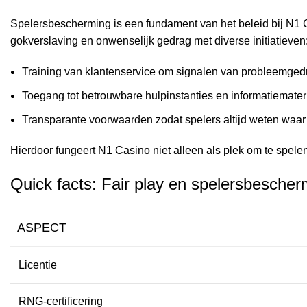
Spelersbescherming is een fundament van het beleid bij N1 
gokverslaving en onwenselijk gedrag met diverse initiatieven
Training van klantenservice om signalen van probleemged
Toegang tot betrouwbare hulpinstanties en informatiemateri
Transparante voorwaarden zodat spelers altijd weten waar 
Hierdoor fungeert N1 Casino niet alleen als plek om te spele
Quick facts: Fair play en spelersbescher
ASPECT
Licentie
RNG-certificering