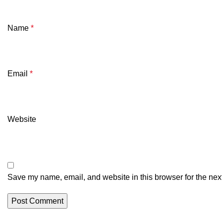
Name
*
Email
*
Website
Save my name, email, and website in this browser for the nex