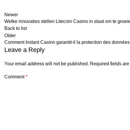
Newer
Welke innovaties stellen Litecoin Casino in staat om te groei
Back to list
Older
Comment Instant Casino garantit-il la protection des données
Leave a Reply
Your email address will not be published.
Required fields ar
Comment
*