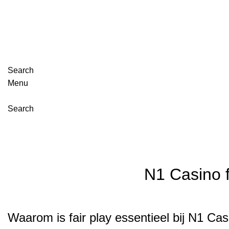
+923348003862
info@emporiuminternational.com
Welcome to Emporium International
Search
Menu
Search
Blog
N1 Casino f
Waarom is fair play essentieel bij N1 Ca