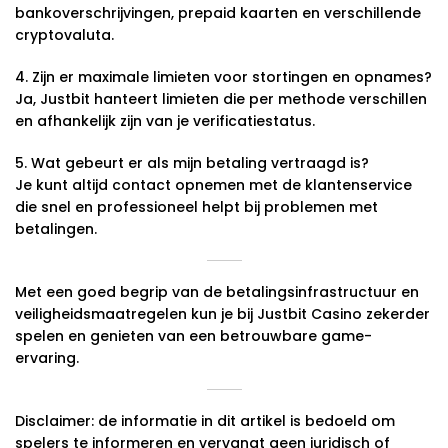
bankoverschrijvingen, prepaid kaarten en verschillende
cryptovaluta.
4. Zijn er maximale limieten voor stortingen en opnames?
Ja, Justbit hanteert limieten die per methode verschillen
en afhankelijk zijn van je verificatiestatus.
5. Wat gebeurt er als mijn betaling vertraagd is?
Je kunt altijd contact opnemen met de klantenservice
die snel en professioneel helpt bij problemen met
betalingen.
Met een goed begrip van de betalingsinfrastructuur en
veiligheidsmaatregelen kun je bij Justbit Casino zekerder
spelen en genieten van een betrouwbare game-
ervaring.
Disclaimer: de informatie in dit artikel is bedoeld om
spelers te informeren en vervangt geen juridisch of