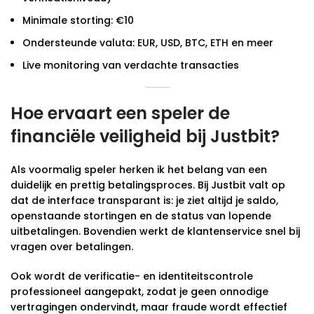
Minimale storting: €10
Ondersteunde valuta: EUR, USD, BTC, ETH en meer
Live monitoring van verdachte transacties
Hoe ervaart een speler de
financiële veiligheid bij Justbit?
Als voormalig speler herken ik het belang van een
duidelijk en prettig betalingsproces. Bij Justbit valt op
dat de interface transparant is: je ziet altijd je saldo,
openstaande stortingen en de status van lopende
uitbetalingen. Bovendien werkt de klantenservice snel bij
vragen over betalingen.
Ook wordt de verificatie- en identiteitscontrole
professioneel aangepakt, zodat je geen onnodige
vertragingen ondervindt, maar fraude wordt effectief