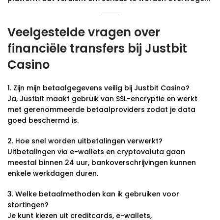
Veelgestelde vragen over
financiële transfers bij Justbit
Casino
1. Zijn mijn betaalgegevens veilig bij Justbit Casino?
Ja, Justbit maakt gebruik van SSL-encryptie en werkt
met gerenommeerde betaalproviders zodat je data
goed beschermd is.
2. Hoe snel worden uitbetalingen verwerkt?
Uitbetalingen via e-wallets en cryptovaluta gaan
meestal binnen 24 uur, bankoverschrijvingen kunnen
enkele werkdagen duren.
3. Welke betaalmethoden kan ik gebruiken voor
stortingen?
Je kunt kiezen uit creditcards, e-wallets,