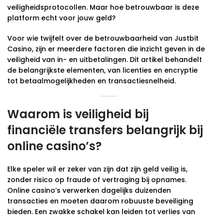
veiligheidsprotocollen. Maar hoe betrouwbaar is deze
platform echt voor jouw geld?
Voor wie twijfelt over de betrouwbaarheid van
Justbit
Casino
, zijn er meerdere factoren die inzicht geven in de
veiligheid van in- en uitbetalingen. Dit artikel behandelt
de belangrijkste elementen, van licenties en encryptie
tot betaalmogelijkheden en transactiesnelheid.
Waarom is veiligheid bij
financiële transfers belangrijk bij
online casino’s?
Elke speler wil er zeker van zijn dat zijn geld veilig is,
zonder risico op fraude of vertraging bij opnames.
Online casino’s verwerken dagelijks duizenden
transacties en moeten daarom robuuste beveiliging
bieden. Een zwakke schakel kan leiden tot verlies van