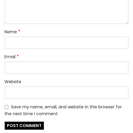
*
Name
*
Email
Website
Save my name, email, and website in this browser for
the next time I comment.