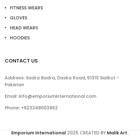
FITNESS WEARS
GLOVES
HEAD WEARS
HOODIES
CONTACT US
Address: Sadra Badra, Daska Road, 51310 Sialkot -
Pakistan
Email: info@emporiuminternational.com
Phone: +923348003862
Emporium International
2025
CREATED BY
Malik Art
.
.