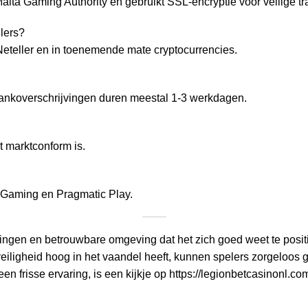
alta Gaming Authority en gebruikt SSL-encryptie voor veilige tr
lers?
 Neteller en in toenemende mate cryptocurrencies.
Bankoverschrijvingen duren meestal 1-3 werkdagen.
t marktconform is.
on Gaming en Pragmatic Play.
lingen en betrouwbare omgeving dat het zich goed weet te posit
veiligheid hoog in het vaandel heeft, kunnen spelers zorgeloos 
en frisse ervaring, is een kijkje op
https://legionbetcasinonl.co