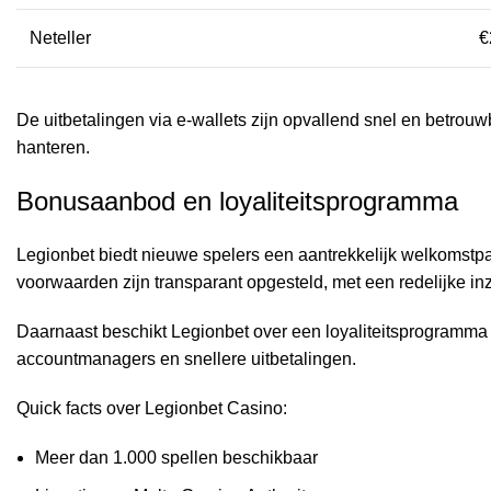
Neteller
€
De uitbetalingen via e-wallets zijn opvallend snel en betrou
hanteren.
Bonusaanbod en loyaliteitsprogramma
Legionbet biedt nieuwe spelers een aantrekkelijk welkomstpa
voorwaarden zijn transparant opgesteld, met een redelijke in
Daarnaast beschikt Legionbet over een loyaliteitsprogramma 
accountmanagers en snellere uitbetalingen.
Quick facts over Legionbet Casino:
Meer dan 1.000 spellen beschikbaar