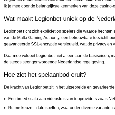
ik je mee door de belangrijkste kenmerken van deze casino-o
Wat maakt Legionbet uniek op de Neder
Legionbet richt zich expliciet op spelers die waarde hechten 
van de Malta Gaming Authority, een betrouwbare toezichthoud
geavanceerde SSL-encryptie versleuteld, wat de privacy en v
Daarmee voldoet Legionbet niet alleen aan de basiseisen, maar
de steeds strenger wordende Nederlandse regelgeving.
Hoe ziet het spelaanbod eruit?
De kracht van Legionbet zit in het uitgebreide en gevarieer
Een breed scala aan videoslots van topproviders zoals N
Ruime keuze in tafelspellen, waaronder diverse varianten v