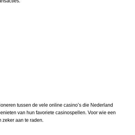
ansacties.
ioneren tussen de vele online casino’s die Nederland
genieten van hun favoriete casinospellen. Voor wie een
m
zeker aan te raden.