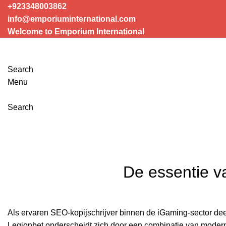
+923348003862
info@emporiuminternational.com
Welcome to Emporium International
Search
Menu
Search
Blog
De essentie va
Als ervaren SEO-kopijschrijver binnen de iGaming-sector dee
Legionbet onderscheidt zich door een combinatie van modern