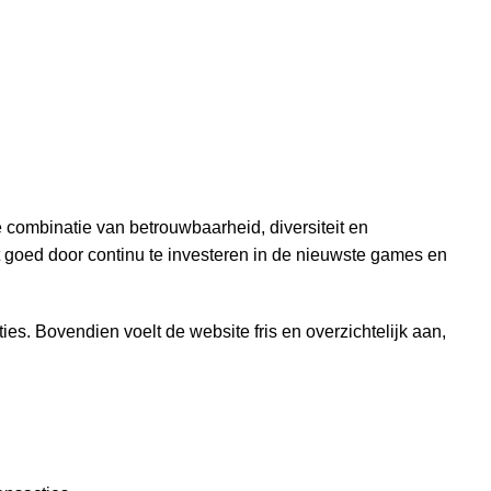
 combinatie van betrouwbaarheid, diversiteit en
t goed door continu te investeren in de nieuwste games en
es. Bovendien voelt de website fris en overzichtelijk aan,