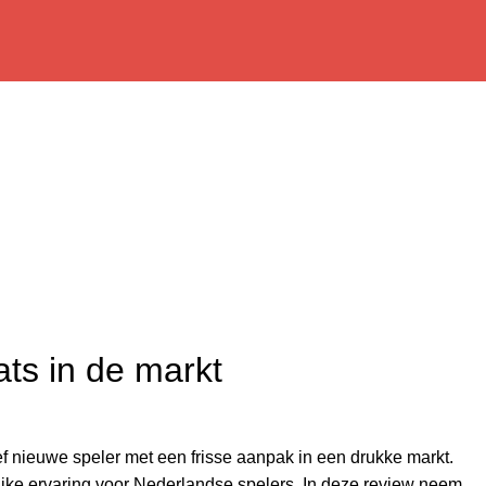
ats in de markt
f nieuwe speler met een frisse aanpak in een drukke markt.
jke ervaring voor Nederlandse spelers. In deze review neem