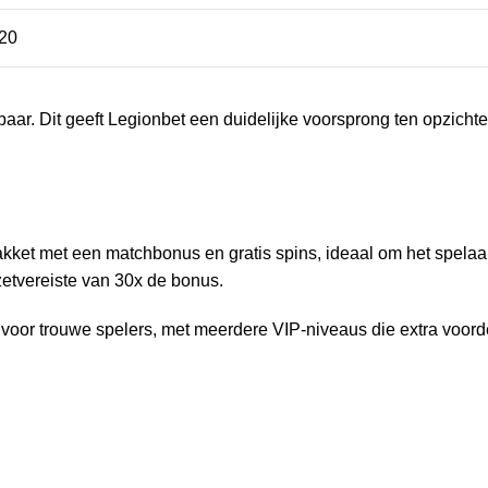
20
wbaar. Dit geeft Legionbet een duidelijke voorsprong ten opzic
kket met een matchbonus en gratis spins, ideaal om het spelaan
zetvereiste van 30x de bonus.
voor trouwe spelers, met meerdere VIP-niveaus die extra voord