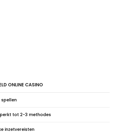
LD ONLINE CASINO
 spellen
perkt tot 2-3 methodes
e inzetvereisten