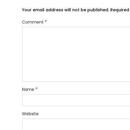
Your email address will not be published.
Required
*
Comment
*
Name
Website