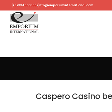
+923348003862
info@emporiuminternational.com
Caspero Casino be