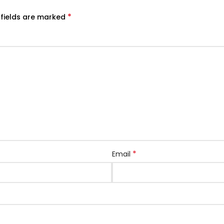
*
 fields are marked
*
Email