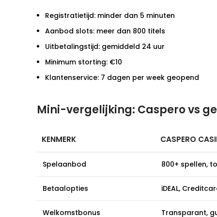
Registratietijd: minder dan 5 minuten
Aanbod slots: meer dan 800 titels
Uitbetalingstijd: gemiddeld 24 uur
Minimum storting: €10
Klantenservice: 7 dagen per week geopend
Mini-vergelijking: Caspero vs g
KENMERK
CASPERO CAS
Spelaanbod
800+ spellen, t
Betaalopties
iDEAL, Creditcar
Welkomstbonus
Transparant, g