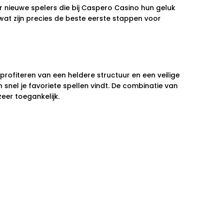
oor nieuwe spelers die bij Caspero Casino hun geluk
wat zijn precies de beste eerste stappen voor
profiteren van een heldere structuur en een veilige
 snel je favoriete spellen vindt. De combinatie van
er toegankelijk.