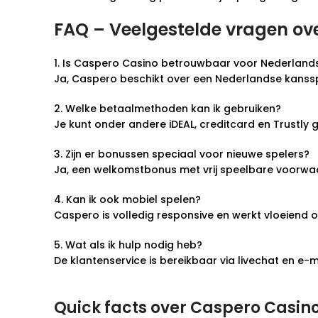
FAQ – Veelgestelde vragen ov
1. Is Caspero Casino betrouwbaar voor Nederland
Ja, Caspero beschikt over een Nederlandse kansspe
2. Welke betaalmethoden kan ik gebruiken?
Je kunt onder andere iDEAL, creditcard en Trustly g
3. Zijn er bonussen speciaal voor nieuwe spelers?
Ja, een welkomstbonus met vrij speelbare voorwaa
4. Kan ik ook mobiel spelen?
Caspero is volledig responsive en werkt vloeiend
5. Wat als ik hulp nodig heb?
De klantenservice is bereikbaar via livechat en e-
Quick facts over Caspero Casin