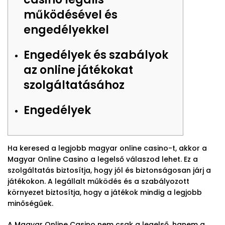
működésével és
engedélyekkel
Engedélyek és szabályok
az online játékokat
szolgáltatásához
Engedélyek
Ha keresed a legjobb magyar online casino-t, akkor a
Magyar Online Casino a legelső válaszod lehet. Ez a
szolgáltatás biztosítja, hogy jól és biztonságosan járj a
játékokon. A legállalt működés és a szabályozott
környezet biztosítja, hogy a játékok mindig a legjobb
minőségűek.
A Magyar Online Casino nem csak a legelső, hanem a