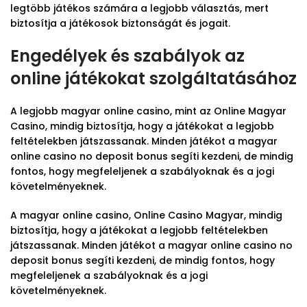
legtöbb játékos számára a legjobb választás, mert
biztosítja a játékosok biztonságát és jogait.
Engedélyek és szabályok az
online játékokat szolgáltatásához
A legjobb magyar online casino, mint az Online Magyar
Casino, mindig biztosítja, hogy a játékokat a legjobb
feltételekben játszassanak. Minden játékot a magyar
online casino no deposit bonus segíti kezdeni, de mindig
fontos, hogy megfeleljenek a szabályoknak és a jogi
követelményeknek.
A magyar online casino, Online Casino Magyar, mindig
biztosítja, hogy a játékokat a legjobb feltételekben
játszassanak. Minden játékot a magyar online casino no
deposit bonus segíti kezdeni, de mindig fontos, hogy
megfeleljenek a szabályoknak és a jogi
követelményeknek.