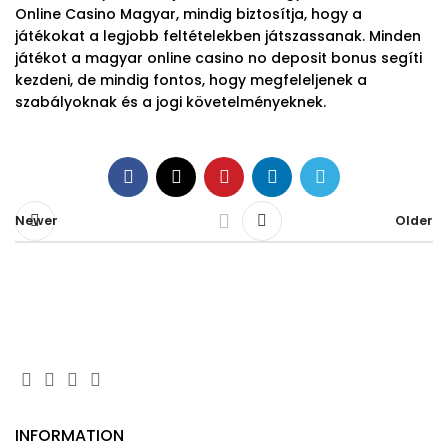
Online Casino Magyar, mindig biztosítja, hogy a
játékokat a legjobb feltételekben játszassanak. Minden
játékot a magyar online casino no deposit bonus segíti
kezdeni, de mindig fontos, hogy megfeleljenek a
szabályoknak és a jogi követelményeknek.
Newer
Older
INFORMATION