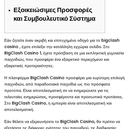
Εξοικειώσιμες Προσφορές
και Συμβουλευτικό Σύστημα
Εάν ζητείτε έναν ακριβή και επιτυχημένο οδηγό για το
bigclash
casino
, έχετε επιλέξει την κατάλληλη εγχώρια σελίδα. Στο
BigClash Casino 1, έχετε πρόσβαση σε μια εκπληκτική γυμνασία
παιχνιδιών, που προσφέρει ένα εξαιρετικό περιεχόμενο και
εξαιρετικές προτεραιότητες.
Η πλατφόρμα BigClash Casino προσφέρει μια ευρύτερη επιλογή
παιχνιδιών, από παραδοσιακά παιχνίδια ως πιο πρόσφατα
προτύπα. Είναι αποτελεσματική σε να ενημερώνετε για τις
τελευταίες ενημερώσεις, προσφέροντα και προσωπικά προτάσεις.
Στο BigClash Casino, η εμπειρία είναι αποτελεσματική και
αποτελεσματική.
Εάν θέλετε να εξερευνήσετε το BigClash Casino, θα πρέπει να
εξετάσετε τις διάφορες ενότητες του παιχνιδιού, τις διαδικασίες