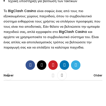
Τεχνική υποστήριξη για βελτίωση των τακτικών
Το BigClash Casino είναι σαφώς ένας από τους πιο
εξοικειωμένους χώρους παιχνιδιού, όπου το συμβουλευτικό
σύστημα ενθαρρύνει τους χρήστες να επιλέγουν προσφορές που
τους είναι πιο αποδοτικές. Εάν θέλετε να βελτιώσετε την εμπειρία
παιχνιδιού σας, απλά εγγραφείτε στο BigClash Casino και
αρχίστε να χρησιμοποιείτε το συμβουλευτικό σύστημα του. Είναι
ένας απλός και αποτελεσματικός τρόπος να βελτιώσετε την
παραγωγή σας και να επιλέξετε τα καλύτερα παιχνίδια.
Newer
Older