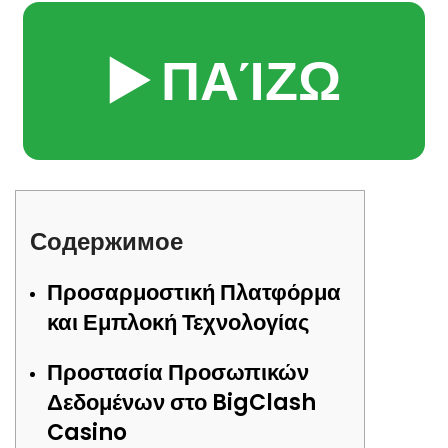
▶️ ΠΑΊΖΩ
Содержимое
Προσαρμοστική Πλατφόρμα
και Εμπλοκή Τεχνολογίας
Προστασία Προσωπικών
Δεδομένων στο BigClash
Casino