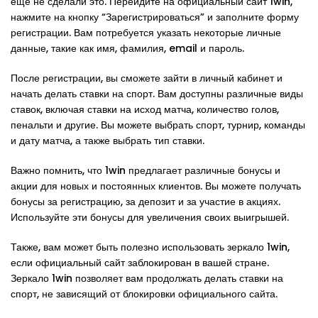
еще не сделали это. Перейдите на официальный сайт 1win,
нажмите на кнопку “Зарегистрироваться” и заполните форму
регистрации. Вам потребуется указать некоторые личные
данные, такие как имя, фамилия, email и пароль.
После регистрации, вы сможете зайти в личный кабинет и
начать делать ставки на спорт. Вам доступны различные виды
ставок, включая ставки на исход матча, количество голов,
пенальти и другие. Вы можете выбрать спорт, турнир, команды
и дату матча, а также выбрать тип ставки.
Важно помнить, что 1win предлагает различные бонусы и
акции для новых и постоянных клиентов. Вы можете получать
бонусы за регистрацию, за депозит и за участие в акциях.
Используйте эти бонусы для увеличения своих выигрышей.
Также, вам может быть полезно использовать зеркало 1win,
если официальный сайт заблокирован в вашей стране.
Зеркало 1win позволяет вам продолжать делать ставки на
спорт, не зависящий от блокировки официального сайта.