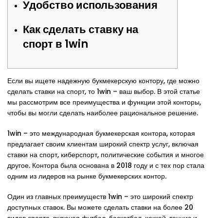
Удобство использования
Как сделать ставку на
спорт в 1win
Если вы ищете надежную букмекерскую контору, где можно
сделать ставки на спорт, то 1win – ваш выбор. В этой статье
мы рассмотрим все преимущества и функции этой конторы,
чтобы вы могли сделать наиболее рациональное решение.
1win – это международная букмекерская контора, которая
предлагает своим клиентам широкий спектр услуг, включая
ставки на спорт, киберспорт, политические события и многое
другое. Контора была основана в 2018 году и с тех пор стала
одним из лидеров на рынке букмекерских контор.
Один из главных преимуществ 1win – это широкий спектр
доступных ставок. Вы можете сделать ставки на более 20