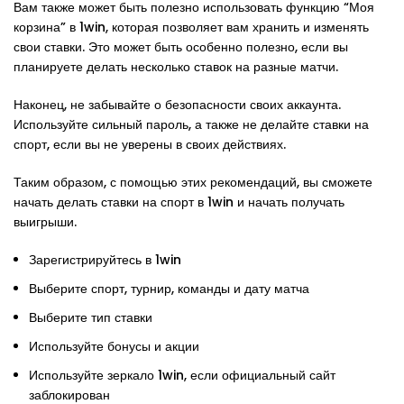
Вам также может быть полезно использовать функцию “Моя
корзина” в 1win, которая позволяет вам хранить и изменять
свои ставки. Это может быть особенно полезно, если вы
планируете делать несколько ставок на разные матчи.
Наконец, не забывайте о безопасности своих аккаунта.
Используйте сильный пароль, а также не делайте ставки на
спорт, если вы не уверены в своих действиях.
Таким образом, с помощью этих рекомендаций, вы сможете
начать делать ставки на спорт в 1win и начать получать
выигрыши.
Зарегистрируйтесь в 1win
Выберите спорт, турнир, команды и дату матча
Выберите тип ставки
Используйте бонусы и акции
Используйте зеркало 1win, если официальный сайт
заблокирован