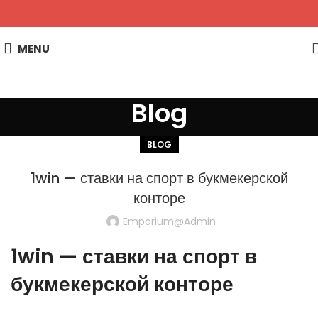
MENU
Blog
BLOG
1win — ставки на спорт в букмекерской
конторе
Emporium@admin
1win — ставки на спорт в
букмекерской конторе